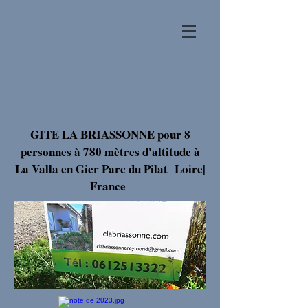
GITE LA BRIASSONNE pour 8
personnes à 780 mètres d'altitude à
La Valla en Gier Parc du Pilat Loire|
France