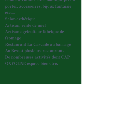
porter, accessoires, bijoux fantaisie
etc....
Salon esthétique
Artisan, vente de miel
Artisan agriculteur fabrique de
fromage
Restaurant La Cascade au barrage
Au Bessat plusieurs restaurants
De nombreuses activités dont CAP
OXYGENE espace bien être.
© 2023 par Villa Aphrodite. Créé
avec
Wix.com