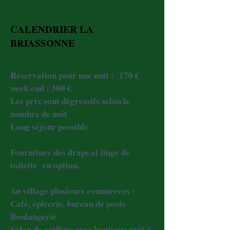
CALENDRIER LA
BRIASSONNE
Réservation pour une nuit : 170 €
week end : 300 €
Les prix sont dégressifs selon le
nombre de nuit
Long séjour possible
Fourniture des draps et linge de
toilette en option.
Au village plusieurs commerces :
Café, épicerie, bureau de poste
Boulangerie
Salon de coiffure avec boutique prêt à